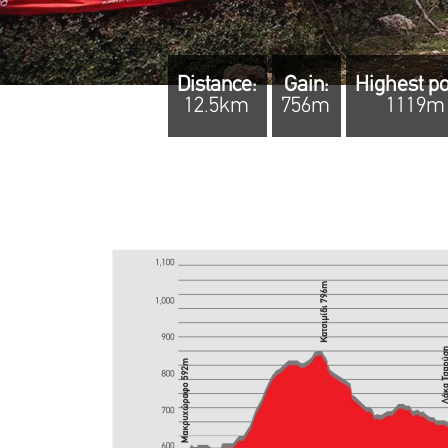
Distance:
Gain:
Highest po
12.5km
756m
1119m