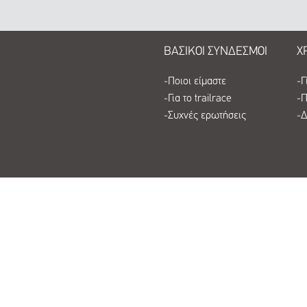
ΒΑΣΙΚΟΙ ΣΥΝΔΕΣΜΟΙ
Χ
-
Ποιοι είμαστε
-
Γ
-
Για το trailrace
-
Π
-
Συχνές ερωτήσεις
-
Δ